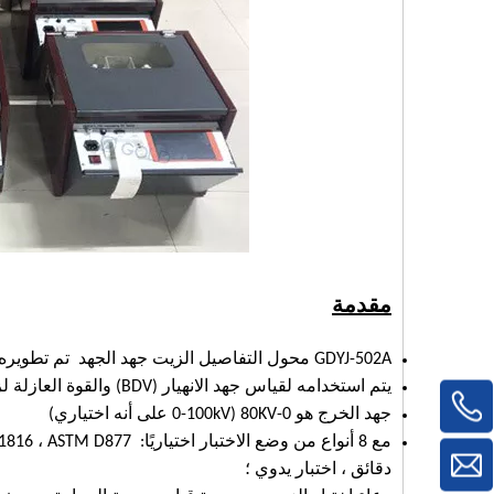
مقدمة
GDYJ-502A محول التفاصيل الزيت جهد الجهد تم تطويره وفقًا لـ IEC60156 ، IS6792 ، BS5874 ، ASTM D1816 و ASTM D877.
يتم استخدامه لقياس جهد الانهيار (BDV) والقوة العازلة لزيت المحولات (الزيت العازلة).
جهد الخرج هو 0-80KV (0-100kV على أنه اختياري)
دقائق ، اختبار يدوي ؛
البريد الإلكتروني: gold05@hy-industry.com