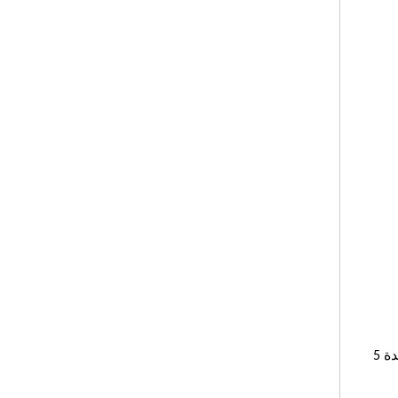
مع 8 أنواع من وضع الاختبار اختياريًا: IEC60156 ، IS6792 ، BS5874 ، ASTM D1816 ، ASTM D877 ، اختبار إثبات ، اختبار قياسي لمدة 5