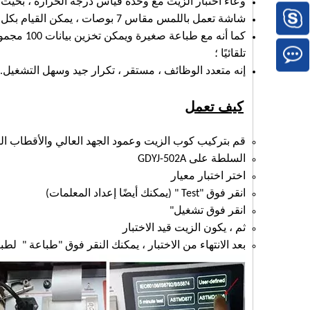
وعاء اختبار الزيت مع وحدة قياس درجة الحرارة ، بحيث
شاشة تعمل باللمس مقاس 7 بوصات ، يمكن القيام بكل الاختيار بواسطة لوحة اللمس
سكايب: christinejinhua@outlook.com
كما أنه م
تلقائيًا ؛
إنه متعدد الوظائف ، مستقر ، تكرار جيد وسهل التشغيل.
كيف تعمل
قم بتركيب كوب الزيت وعمود الجهد العالي والأقطاب الك
السلطة على GDYJ-502A
اختر اختبار معيار
انقر فوق "Test " (يمكنك أيضًا إعداد المعلمات)
انقر فوق تشغيل"
ثم ، يكون الزيت قيد الاختبار
بعد الانتهاء من الاختبار ، يمكنك النقر فوق "طباعة " لطباعة