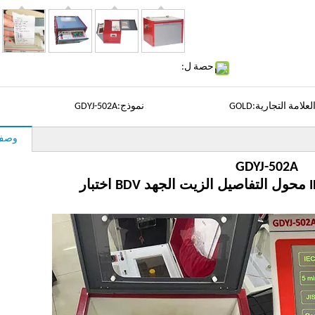
حصة ل:
لعلامة التجارية:
GOLD
نموذج:
GDYJ-502A
وصف 
GDYJ-502A
ار