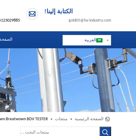
الكتابة إلينا!
5123029885+
gold05@hy-industry.com
الصفحة 
العربية
الصفحة الرئيسية
»
منتجات
»
down Breatwown BDV TESTER