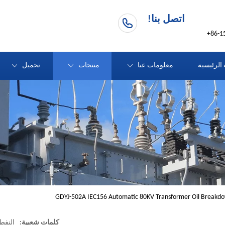
اتصل بنا!
86-1
الرئيسية
معلومات عنا
منتجات
تحميل
GDYJ-502A IEC156 Automatic 80KV Transformer Oil Break
كلمات شعبية:
النفط 