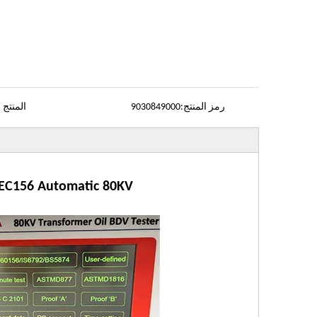
رمز المنتج:
9030849000
المنتج ا
IEC156 Automatic 80KV محول التفاصيل الزيت الجهد BDV اختب