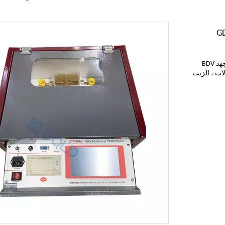
GD
GDYJ-502A IEC156 تلقائي 80 كيلو فولت المحولات انهيار الجهد الجهد BDV
ت المحولات ، الزيت